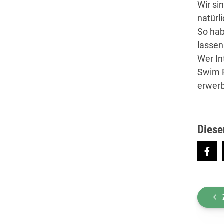
Wir si
natürl
So hab
lassen
Wer In
Swim R
erwer
Diese