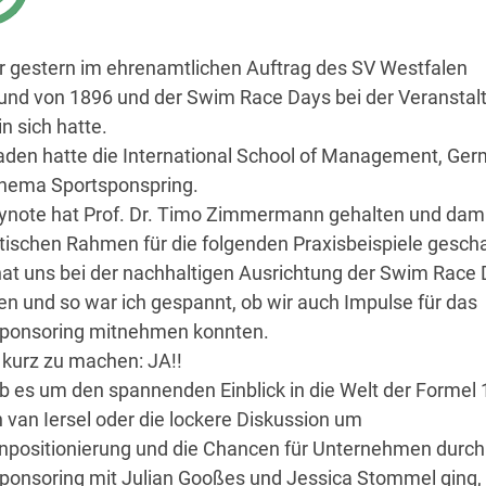
r gestern im ehrenamtlichen Auftrag des SV Westfalen
nd von 1896 und der Swim Race Days bei der Veranstal
in sich hatte.
aden hatte die International School of Management, Ge
hema Sportsponspring.
ynote hat Prof. Dr. Timo Zimmermann gehalten und dami
tischen Rahmen für die folgenden Praxisbeispiele gescha
at uns bei der nachhaltigen Ausrichtung der Swim Race
en und so war ich gespannt, ob wir auch Impulse für das
ponsoring mitnehmen konnten.
kurz zu machen: JA!!
ob es um den spannenden Einblick in die Welt der Formel 
 van Iersel oder die lockere Diskussion um
positionierung und die Chancen für Unternehmen durch
ponsoring mit Julian Gooßes und Jessica Stommel ging,