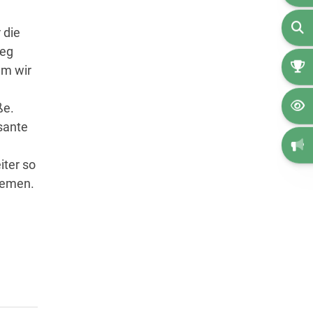
 die
Weg
em wir
ße.
sante
ter so
hemen.