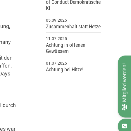
of Conduct Demokratische
KI
05.09.2025
tung,
Zusammenhalt statt Hetze
11.07.2025
rmany
Achtung in offenen
Gewässern
t den
01.07.2025
ffen.
Mitglied werden!
Achtung bei Hitze!
 Days
1 durch
 es war