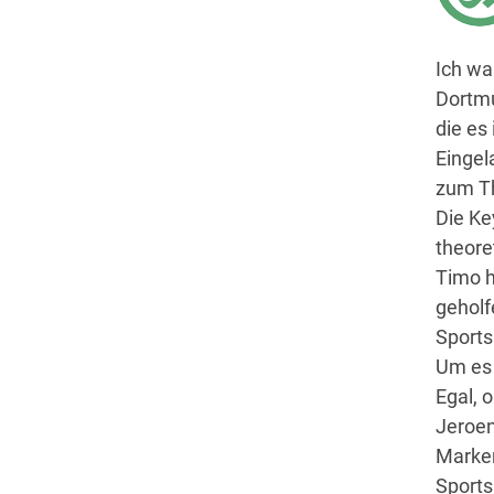
Ich wa
Dortmu
die es 
Eingel
zum T
Die Ke
theore
Timo h
geholf
Sports
Um es 
Egal, 
Jeroen
Marken
Sports