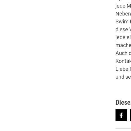
jede M
Neben 
Swim R
diese 
jede e
machen
Auch d
Kontak
Liebe 
und se
Diese