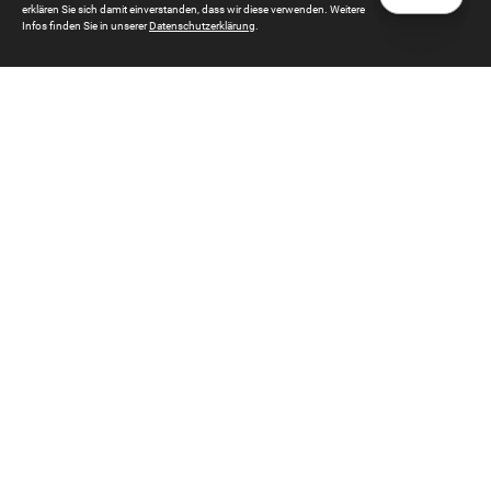
erklären Sie sich damit einverstanden, dass wir diese verwenden. Weitere
Infos finden Sie in unserer
Datenschutzerklärung
.
Supporter