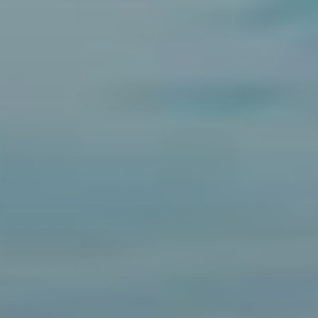
Dynamik im Wasser, Teamgeist an Land
Komm vorbei und entdecke die Faszination dieser kraftvollen
Sportart! Wir legen besonderen Wert auf eine intensive
Jugendförderung und bieten ideale Bedingungen für alle, die
Teamgeist und Action lieben.