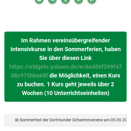
SV Westfalen Dortmund von 1896 e.V
Der SV Westfalen Dortmund von 1896 e.V. bietet Schwimmtraining für 
Im Rahmen vereinsübergreifender
Intensivkurse in den Sommerferien, haben
Sie über diesen Link
https://widgets.yolawo.de/w/6a456f299f47
d8c975bba68f
die Möglichkeit, einen Kurs
zu buchen. 1 Kurs geht jeweils über 2
Wochen (10 Unterrichtseinheiten)
mmerfest der Dortmunder Schwimmvereine am 05.09.2026 • 💚 SV Westfal