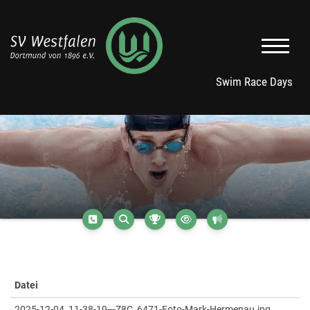
Swim Race Days
Datei
2025-12-04_11-38-19---Z8C_6471-Foto-Mark-Hermenau.jpg