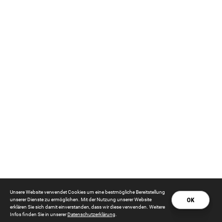
Unsere Website verwendet Cookies um eine bestmögliche Bereitstellung
OK
unserer Dienste zu ermöglichen. Mit der Nutzung unserer Website
erklären Sie sich damit einverstanden, dass wir diese verwenden. Weitere
Infos finden Sie in unserer
Datenschutzerklärung
.