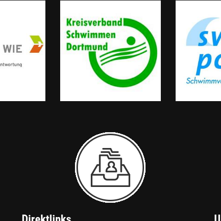
Direktlinks
U