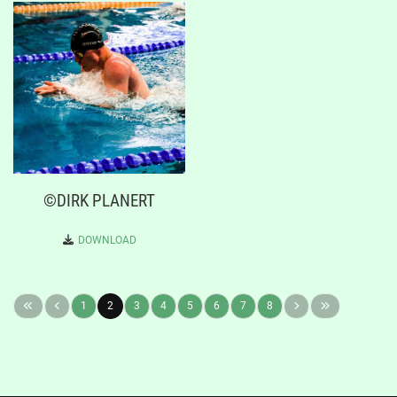
©DIRK PLANERT
DOWNLOAD
1
2
3
4
5
6
7
8