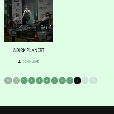
©DIRK PLANERT
DOWNLOAD
1
2
3
4
5
6
7
8