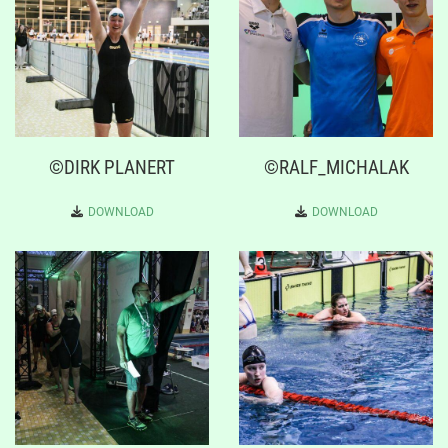
©DIRK PLANERT
©RALF_MICHALAK
DOWNLOAD
DOWNLOAD