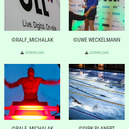
©RALF_MICHALAK
©UWE WECKELMANN
DOWNLOAD
DOWNLOAD
©RALF_MICHALAK
©DIRK PLANERT