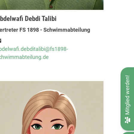
bdelwafi Debdi Talibi
ertreter FS 1898 - Schwimmabteilung
bdelwafi.debditalibi@fs1898-
chwimmabteilung.de
Mitglied werden!