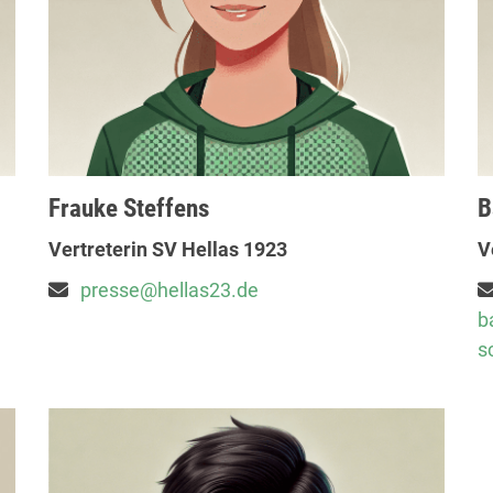
Frauke Steffens
B
Vertreterin SV Hellas 1923
V
presse@hellas23.de
b
s